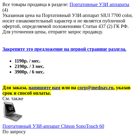
Все товары продавца в разделе:
Портативные УЗИ аппараты
(4)
Указанная цена на Портативный УЗИ-аппарат SIUI 7700 color,
носит ознакомительный характер и не является публичной
офертой, определяемой положениями Статьи 437 (2) ГК РФ.
Для уточнения цены, отправте запрос продавцу.
Закрепите это предложение на первой странице раздела.
1190р. / мес.
2190р. / 3 мес.
3900р. / 6 мес.
Для заказа,
напишите нам
или на
corp@mednav.ru
, указав
срок и способ оплаты.
См. также
Портативный УЗИ-аппарат Chison SonoTouch 60
По запросу