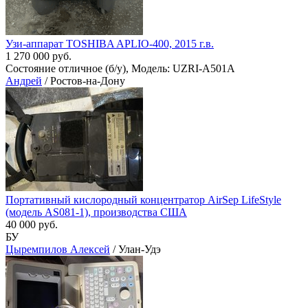
Узи-аппарат TOSHIBA APLIO-400, 2015 г.в.
1 270 000 руб.
Состояние отличное (б/у), Модель: UZRI-A501A
Андрей
/ Ростов-на-Дону
Портативный кислородный концентратор AirSep LifeStyle
(модель AS081-1), производства США
40 000 руб.
БУ
Цыремпилов Алексей
/ Улан-Удэ