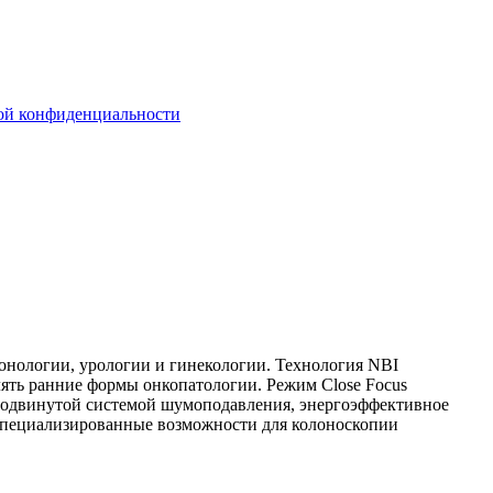
ой конфиденциальности
монологии, урологии и гинекологии. Технология NBI
влять ранние формы онкопатологии. Режим Close Focus
продвинутой системой шумоподавления, энергоэффективное
 специализированные возможности для колоноскопии