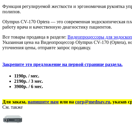
Функция регулируемой жесткости и эргономичная рукоятка уп
полипов.
Olympus CV-170 Optera — это современная эндоскопическая пл
работу врача и качественную диагностику пациентов.
Все товары продавца в разделе:
Видеопроцессоры для эндоско
Указанная цена на Видеопроцессор Olympus CV-170 (Optera), н
уточнения цены, отправте запрос продавцу.
Закрепите это предложение на первой странице раздела.
1190р. / мес.
2190р. / 3 мес.
3900р. / 6 мес.
Для заказа,
напишите нам
или на
corp@mednav.ru
, указав с
См. также