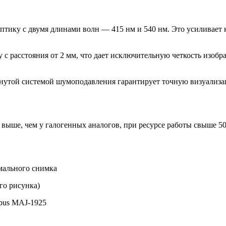
птику с двумя длинами волн — 415 нм и 540 нм. Это усиливает к
у с расстояния от 2 мм, что дает исключительную четкость изо
утой системой шумоподавления гарантирует точную визуализац
ыше, чем у галогенных аналогов, при ресурсе работы свыше 50
мального снимка
го рисунка)
pus MAJ-1925