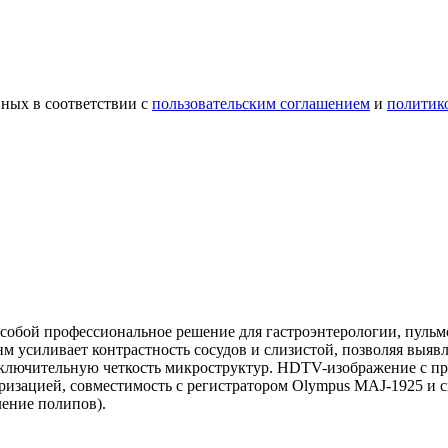
ных в соответствии с
пользовательским соглашением
и
политик
 собой профессиональное решение для гастроэнтерологии, пуль
 нм усиливает контрастность сосудов и слизистой, позволяя выя
 исключительную четкость микроструктур. HDTV-изображение с 
еризацией, совместимость с регистратором Olympus MAJ-1925 и
ление полипов).