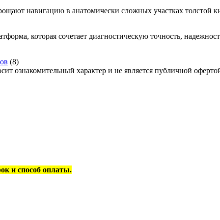
рощают навигацию в анатомически сложных участках толстой ки
атформа, которая сочетает диагностическую точность, надежно
пов
(8)
осит ознакомительный характер и не является публичной оферто
рок и способ оплаты.