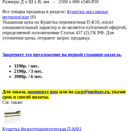
Размеры Д х Ш х В, мм – 2100 х 600 х540-850
Все товары продавца в разделе:
Кушетки массажные
медицинские
(6)
Указанная цена на Кушетка перевязочная П-К10, носит
ознакомительный характер и не является публичной офертой,
определяемой положениями Статьи 437 (2) ГК РФ. Для
уточнения цены, отправте запрос продавцу.
Закрепите это предложение на первой странице раздела.
1190р. / мес.
2190р. / 3 мес.
3900р. / 6 мес.
Для заказа,
напишите нам
или на
corp@mednav.ru
, указав
срок и способ оплаты.
См. также
Кушетка физиотерапевтическая П-КФ2