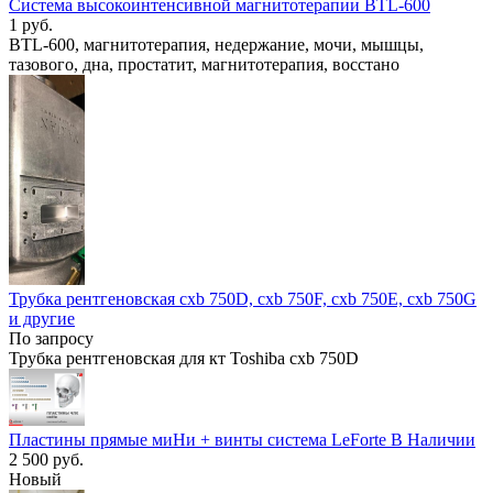
Система высокоинтенсивной магнитотерапии BTL-600
1 руб.
BTL-600, магнитотерапия, недержание, мочи, мышцы,
тазового, дна, простатит, магнитотерапия, восстано
Трубка рентгеновская сxb 750D, сxb 750F, сxb 750E, сxb 750G
и другие
По запросу
Трубка рентгеновская для кт Toshiba сxb 750D
Пластины прямые миНи + винты система LeForte В Наличии
2 500 руб.
Новый