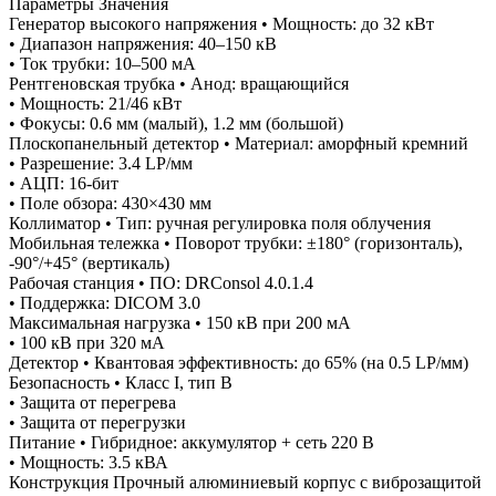
Параметры Значения
Генератор высокого напряжения • Мощность: до 32 кВт
• Диапазон напряжения: 40–150 кВ
• Ток трубки: 10–500 мА
Рентгеновская трубка • Анод: вращающийся
• Мощность: 21/46 кВт
• Фокусы: 0.6 мм (малый), 1.2 мм (большой)
Плоскопанельный детектор • Материал: аморфный кремний
• Разрешение: 3.4 LP/мм
• АЦП: 16-бит
• Поле обзора: 430×430 мм
Коллиматор • Тип: ручная регулировка поля облучения
Мобильная тележка • Поворот трубки: ±180° (горизонталь),
-90°/+45° (вертикаль)
Рабочая станция • ПО: DRConsol 4.0.1.4
• Поддержка: DICOM 3.0
Максимальная нагрузка • 150 кВ при 200 мА
• 100 кВ при 320 мА
Детектор • Квантовая эффективность: до 65% (на 0.5 LP/мм)
Безопасность • Класс I, тип B
• Защита от перегрева
• Защита от перегрузки
Питание • Гибридное: аккумулятор + сеть 220 В
• Мощность: 3.5 кВА
Конструкция Прочный алюминиевый корпус с виброзащитой