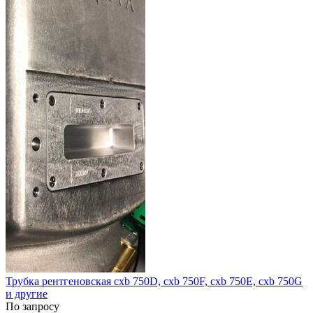
Трубка рентгеновская сxb 750D, сxb 750F, сxb 750E, сxb 750G
и другие
По запросу