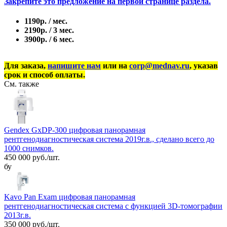
Закрепите это предложение на первой странице раздела.
1190р. / мес.
2190р. / 3 мес.
3900р. / 6 мес.
Для заказа,
напишите нам
или на
corp@mednav.ru
, указав
срок и способ оплаты.
См. также
Gendex GxDP-300 цифровая панорамная
рентгенодиагностическая система 2019г.в., сделано всего до
1000 снимков.
450 000 руб./шт.
бу
Kavo Pan Exam цифровая панорамная
рентгенодиагностическая система с функцией 3D-томографии
2013г.в.
350 000 руб./шт.