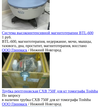
Система высокоинтенсивной магнитотерапии BTL-600
1 руб.
BTL-600, магнитотерапия, недержание, мочи, мышцы,
тазового, дна, простатит, магнитотерапия, восстано
ООО Гринмаск
/ Нижний Новгород
Трубка рентгеновская CXB 750F для кт томографа Toshiba
По запросу
в наличии трубка CXB 750F для кт томографа Toshiba
ООО Гринмаск
/ Нижний Новгород