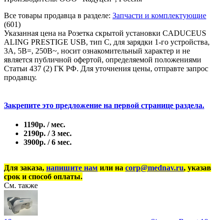
Все товары продавца в разделе:
Запчасти и комплектующие
(601)
Указанная цена на Розетка скрытой установки CADUCEUS
ALING PRESTIGE USB, тип С, для зарядки 1-го устройства,
3А, 5В=, 250В~, носит ознакомительный характер и не
является публичной офертой, определяемой положениями
Статьи 437 (2) ГК РФ. Для уточнения цены, отправте запрос
продавцу.
Закрепите это предложение на первой странице раздела.
1190р. / мес.
2190р. / 3 мес.
3900р. / 6 мес.
Для заказа,
напишите нам
или на
corp@mednav.ru
, указав
срок и способ оплаты.
См. также