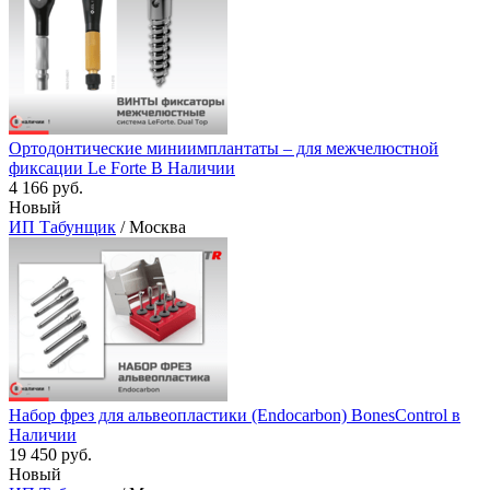
Ортодонтические миниимплантаты – для межчелюстной
фиксации Le Forte В Наличии
4 166 руб.
Новый
ИП Табунщик
/ Москва
Набор фрез для альвеопластики (Endocarbon) BonesControl в
Наличии
19 450 руб.
Новый