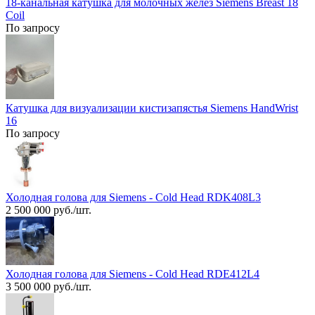
18-канальная катушка для молочных желез Siemens Breast 18
Coil
По запросу
Катушка для визуализации кистизапястья Siemens HandWrist
16
По запросу
Холодная голова для Siemens - Cold Head RDK408L3
2 500 000 руб./шт.
Холодная голова для Siemens - Cold Head RDE412L4
3 500 000 руб./шт.