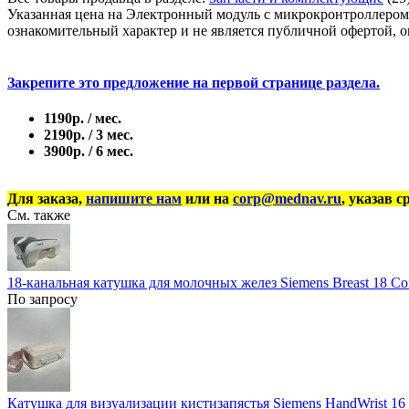
Указанная цена на Электронный модуль с микрокронтроллером/ D
ознакомительный характер и не является публичной офертой, о
Закрепите это предложение на первой странице раздела.
1190р. / мес.
2190р. / 3 мес.
3900р. / 6 мес.
Для заказа,
напишите нам
или на
corp@mednav.ru
, указав с
См. также
18-канальная катушка для молочных желез Siemens Breast 18 Coi
По запросу
Катушка для визуализации кистизапястья Siemens HandWrist 16