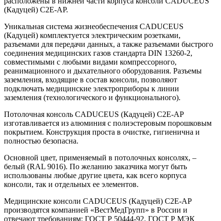
расположены в нижней части корпуса консоли CADUCEUS
(Кадуцей) C2E-AP.
Уникальная система жизнеобеспечения CADUCEUS
(Кадуцей) комплектуется электрическим розетками,
разъемами для передачи данных, а также разъемами быстрого
соединения медицинских газов стандарта DIN 13260-2,
совместимыми с любыми видами компрессорного,
реанимационного и дыхательного оборудования. Разъемы
заземления, входящие в состав консоли, позволяют
подключать медицинские электроприборы к линии
заземления (технологического и функционального).
Потолочная консоль CADUCEUS (Кадуцей) C2E-AP
изготавливается из алюминия с полиэстеровым порошковым
покрытием. Конструкция проста в очистке, гигиенична и
полностью безопасна.
Основной цвет, применяемый в потолочных консолях, –
белый (RAL 9016). По желанию заказчика могут быть
использованы любые другие цвета, как всего корпуса
консоли, так и отдельных ее элементов.
Медицинские консоли CADUCEUS (Кадуцей) C2E-AP
производятся компанией «ВестМедГрупп» в России и
отвечают требованиям: ГОСТ Р 50444-92, ГОСТ Р МЭК