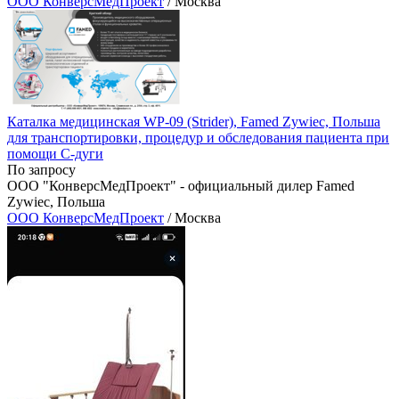
ООО КонверсМедПроект
/ Москва
Каталка медицинская WP-09 (Strider), Famed Zywiec, Польша
для транспортировки, процедур и обследования пациента при
помощи С-дуги
По запросу
ООО "КонверсМедПроект" - официальный дилер Famed
Zywiec, Польша
ООО КонверсМедПроект
/ Москва