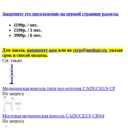
Закрепите это предложение на первой странице раздела.
1190р. / мес.
2190р. / 3 мес.
3900р. / 6 мес.
Для заказа,
напишите нам
или на
corp@mednav.ru
, указав
срок и способ оплаты.
См. также
Медицинская консоль типа пол-потолок CADUCEUS CP
По запросу
Мостовая медицинская консоль CADUCEUS CBN4
По запросу