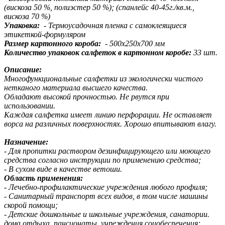
(вискоза 50 %, полиэстер 50 %); (спанлейс 40-45г./кв.м.,
вискоза 70 %)
Упаковка:
- Термоусадочная пленка с самоклеящиеся
этикеткой-формуляром
Размер картонного короба:
- 500х250х700 мм
Количество упаковок салфеток в картонном коробе:
33 шт.
Описание:
Многофункциональные салфетки из экологически чистого
нетканого материала высшего качества.
Обладают высокой прочностью. Не рвутся при
использовании.
Каждая салфетка имеет линию перфорации. Не оставляет
ворса на различных поверхностях. Хорошо впитывают влагу.
Назначение:
- Для пропитки раствором дезинфицирующего или моющего
средства согласно инструкции по применению средства;
- В сухом виде в качестве ветоши.
Область применения:
- Лечебно-профилактические учреждения любого профиля;
- Санитарный транспорт всех видов, в том числе машины
скорой помощи;
- Детские дошкольные и школьные учреждения, cанатории.
дома отдыха, пансионаты, учреждения соцобеспечения;