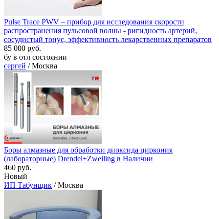
Pulse Trace PWV – прибор для исследования скорости
распространения пульсовой волны - ригидность артерий,
сосудистый тонус, эффективность лекарственных препаратов
85 000 руб.
бу в отл состоянии
сергей
/ Москва
Боры алмазные для обработки диоксида циркония
(лабораторные) Drendel+Zweiling в Наличии
460 руб.
Новый
ИП Табунщик
/ Москва