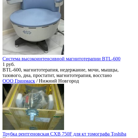
Система высокоинтенсивной магнитотерапии BTL-600
1 руб.
BTL-600, магнитотерапия, недержание, мочи, мышцы,
тазового, дна, простатит, магнитотерапия, восстано
ООО Гринмаск
/ Нижний Новгород
Трубка рентгеновская CXB 750F для кт томографа Toshiba