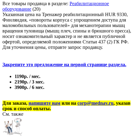
Все товары продавца в разделе:
Реабилитационное
оборудование
(20)
Указанная цена на Тренажер реабилитационный HUR 9330,
Финляндия, «повороты корпуса с упрощением доступа для
маломобильных пользователей» для механотерапии мышц
вращения туловища (мышц плеч, спины и брюшного пресса),
носит ознакомительный характер и не является публичной
офертой, определяемой положениями Статьи 437 (2) ГК РФ.
Для уточнения цены, отправте запрос продавцу.
Закрепите это предложение на первой странице раздела.
1190р. / мес.
2190р. / 3 мес.
3900р. / 6 мес.
Для заказа,
напишите нам
или на
corp@mednav.ru
, указав
срок и способ оплаты.
См. также