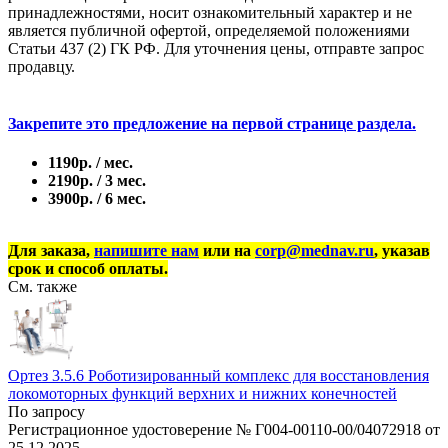
принадлежностями, носит ознакомительный характер и не
является публичной офертой, определяемой положениями
Статьи 437 (2) ГК РФ. Для уточнения цены, отправте запрос
продавцу.
Закрепите это предложение на первой странице раздела.
1190р. / мес.
2190р. / 3 мес.
3900р. / 6 мес.
Для заказа,
напишите нам
или на
corp@mednav.ru
, указав
срок и способ оплаты.
См. также
Ортез 3.5.6 Роботизированный комплекс для восстановления
локомоторных функций верхних и нижних конечностей
По запросу
Регистрационное удостоверение № Г004-00110-00/04072918 от
25.12.2025