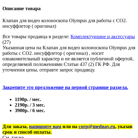
Описание товара
Клапан для видео колоноскопа Olympus для работы с СО2.
инсуффлетор ( оригинал)
Все товары продавца в разделе:
Комплектующие и аксессуары
(27)
Указанная цена на Клапан для видео колоноскопа Olympus для
работы с СО2. инсуффлетор ( оригинал) , носит
ознакомительный характер и не является публичной офертой,
определяемой положениями Статьи 437 (2) ГК РФ. Для
уточнения цены, отправте запрос продавцу.
Закрепите это предложение на первой странице раздела.
1190р. / мес.
2190р. / 3 мес.
3900р. / 6 мес.
Для заказа,
напишите нам
или на
corp@mednav.ru
, указав
срок и способ оплаты.
См. также