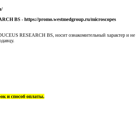
u/
 BS - https://promo.westmedgroup.ru/microscopes
DUCEUS RESEARCH BS, носит ознакомительный характер и не я
одавцу.
рок и способ оплаты.