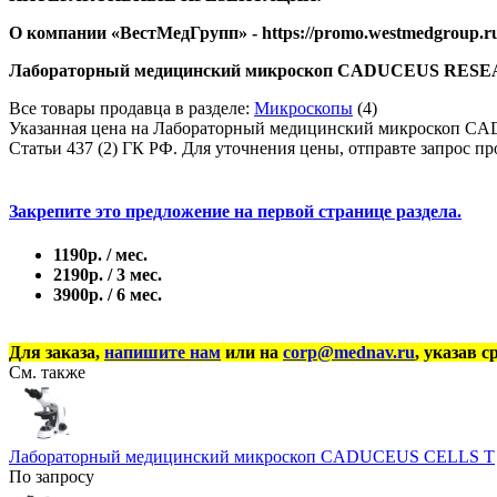
​О компании «ВестМедГрупп» - https://promo.westmedgroup.r
Лабораторный медицинский микроскоп CADUCEUS RESEARCH
Все товары продавца в разделе:
Микроскопы
(4)
Указанная цена на Лабораторный медицинский микроскоп CA
Статьи 437 (2) ГК РФ. Для уточнения цены, отправте запрос пр
Закрепите это предложение на первой странице раздела.
1190р. / мес.
2190р. / 3 мес.
3900р. / 6 мес.
Для заказа,
напишите нам
или на
corp@mednav.ru
, указав с
См. также
Лабораторный медицинский микроскоп CADUCEUS CELLS T
По запросу