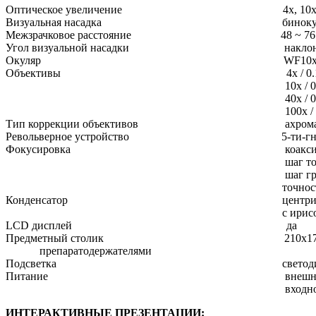
Оптическое увеличение 4x, 10x, 40x
Визуальная насадка бинокуляр
Межзрачковое расстояние 48 ~ 76 
Угол визуальной насадки наклон 30°, в
Окуляр WF10x/22 
Объективы 4x / 0.10
10x / 0.25
40х / 0.65
100х / 1.2
Тип коррекции объективов ахроматичес
Револьверное устройство 5-ти-гнездное, с точн
Фокусировка коаксиальная грубая и
шаг точной фокусировки
шаг грубой фокусировки 27 мм за 
точность 0.1 
Конденсатор центрируемый конденсор Абб
с ирисовой диафрагмой, фиксирова
LCD дисплей да
Предметный столик 210x171 м
препаратодержателями
Подсветка светодиодная подсв
Питание внешний адаптер переменного
входное напряжение 100–24
ИНТЕРАКТИВНЫЕ ПРЕЗЕНТАЦИИ: