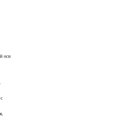
 оси
,
нием в диапазоне 78x51 мм, с
,