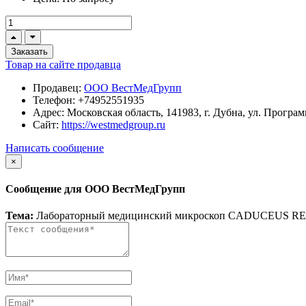
Заказать
Товар на сайте продавца
Продавец:
ООО ВестМедГрупп
Телефон:
+74952551935
Адрес:
Московская область, 141983, г. Дубна, ул. Программ
Сайт:
https://westmedgroup.ru
Написать сообщение
×
Сообщение для ООО ВестМедГрупп
Тема:
Лабораторный медицинский микроскоп CADUCEUS 