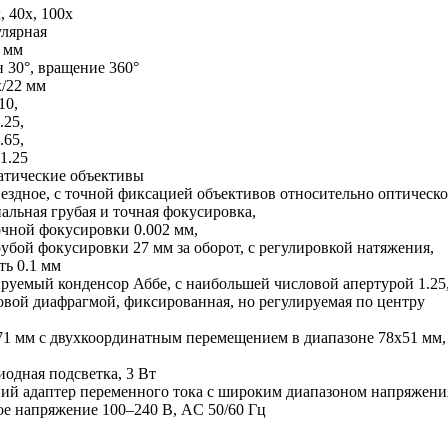
, 100x
ная
мм
ращение 360°
мм
,
,
,
5
кие объективы
ой фиксацией объективов относительно оптической
 точная фокусировка,
 0.002 мм,
оборот, с регулировкой натяжения,
мм
е, с наибольшей числовой апертурой 1.25
нная, но регулируемая по центру
м с двухкоординатным перемеще
етка, 3 Вт
 тока с широким диапазоном напряжения
0 В, AC 50/60 Гц