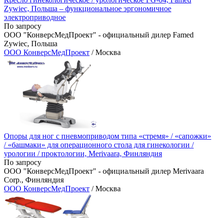
Zywiec, Польша – функциональное эргономичное
электроприводное
По запросу
ООО "КонверсМедПроект" - официальный дилер Famed
Zywiec, Польша
ООО КонверсМедПроект
/ Москва
Опоры для ног с пневмоприводом типа «стремя» / «сапожки»
/ «башмаки» для операционного стола для гинекологии /
урологии / проктологии, Merivaara, Финляндия
По запросу
ООО "КонверсМедПроект" - официальный дилер Merivaara
Corp., Финляндия
ООО КонверсМедПроект
/ Москва