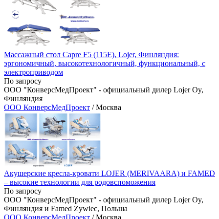
Массажный стол Capre F5 (115E), Lojer, Финляндия:
эргономичный, высокотехнологичный, функциональный, с
электроприводом
По запросу
ООО "КонверсМедПроект" - официальный дилер Lojer Oy,
Финляндия
ООО КонверсМедПроект
/ Москва
Акушерские кресла-кровати LOJER (MERIVAARA) и FAMED
– высокие технологии для родовспоможения
По запросу
ООО "КонверсМедПроект" - официальный дилер Lojer Oy,
Финляндия и Famed Zywiec, Польша
ООО КонверсМедПроект
/ Москва