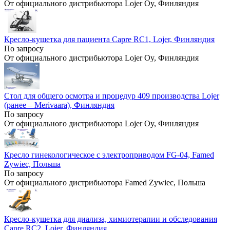
От официального дистрибьютора Lojer Oy, Финляндия
Кресло-кушетка для пациента Capre RC1, Lojer, Финляндия
По запросу
От официального дистрибьютора Lojer Oy, Финляндия
Стол для общего осмотра и процедур 409 производства Lojer
(ранее – Merivaara), Финляндия
По запросу
От официального дистрибьютора Lojer Oy, Финляндия
Кресло гинекологическое с электроприводом FG-04, Famed
Zywiec, Польша
По запросу
От официального дистрибьютора Famed Zywiec, Польша
Кресло-кушетка для диализа, химиотерапии и обследования
Capre RC2, Lojer, Финляндия