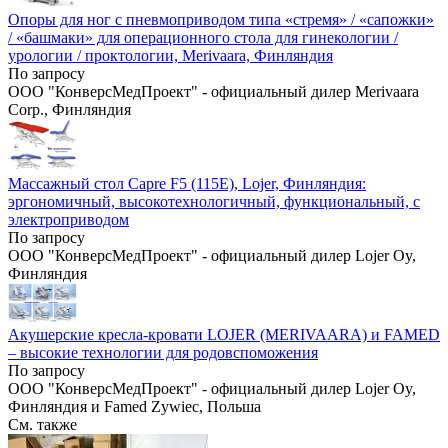
Опоры для ног с пневмоприводом типа «стремя» / «сапожки»
/ «башмаки» для операционного стола для гинекологии /
урологии / проктологии, Merivaara, Финляндия
По запросу
ООО "КонверсМедПроект" - официальный дилер Merivaara
Corp., Финляндия
Массажный стол Capre F5 (115E), Lojer, Финляндия:
эргономичный, высокотехнологичный, функциональный, с
электроприводом
По запросу
ООО "КонверсМедПроект" - официальный дилер Lojer Oy,
Финляндия
Акушерские кресла-кровати LOJER (MERIVAARA) и FAMED
– высокие технологии для родовспоможения
По запросу
ООО "КонверсМедПроект" - официальный дилер Lojer Oy,
Финляндия и Famed Zywiec, Польша
См. также