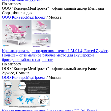
По запросу
ООО "КонверсМедПроект" - официальный дилер Merivaara
Corp., Финляндия
ООО КонверсМедПроект
/ Москва
Кресло-кровать для родовспоможения LM-01.4, Famed Zywiec,
Польша – оптимальное рабочее место для акушерской
бригады и забота о пациентке
По запросу
ООО "КонверсМедПроект" - официальный дилер Famed
Zywiec, Польша
ООО КонверсМедПроект
/ Москва
Кресло гинекологическое / урологическое FG-04, Famed