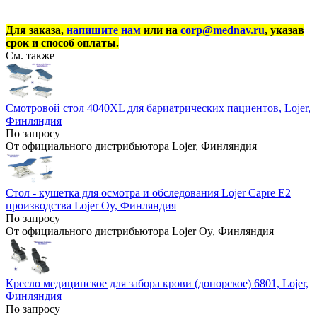
Для заказа,
напишите нам
или на
corp@mednav.ru
, указав
срок и способ оплаты.
См. также
Смотровой стол 4040XL для бариатрических пациентов, Lojer,
Финляндия
По запросу
От официального дистрибьютора Lojer, Финляндия
Стол - кушетка для осмотра и обследования Lojer Capre E2
производства Lojer Oy, Финляндия
По запросу
От официального дистрибьютора Lojer Oy, Финляндия
Кресло медицинское для забора крови (донорское) 6801, Lojer,
Финляндия
По запросу