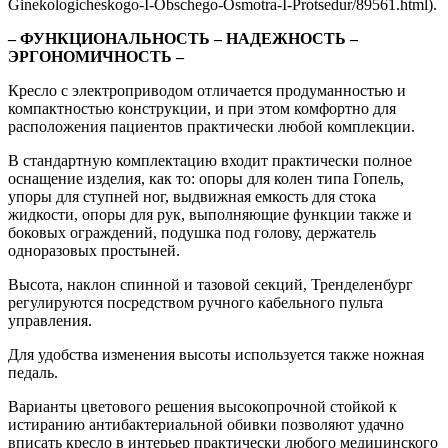
Ginekologicheskogo-I-Obschego-Osmotra-I-Protsedur/89561.html).
– ФУНКЦИОНАЛЬНОСТЬ – НАДЕЖНОСТЬ –
ЭРГОНОМИЧНОСТЬ –
Кресло с электроприводом отличается продуманностью и
компактностью конструкции, и при этом комфортно для
расположения пациентов практически любой комплекции.
В стандартную комплектацию входит практически полное
оснащение изделия, как то: опоры для колен типа Гопель,
упоры для ступней ног, выдвижная емкость для стока
жидкости, опоры для рук, выполняющие функции также и
боковых ограждений, подушка под голову, держатель
одноразовых простыней.
Высота, наклон спинной и тазовой секций, Тренделенбург
регулируются посредством ручного кабельного пульта
управления.
Для удобства изменения высоты используется также ножная
педаль.
Варианты цветового решения высокопрочной стойкой к
истиранию антибактериальной обивки позволяют удачно
вписать кресло в интерьер практически любого медицинского