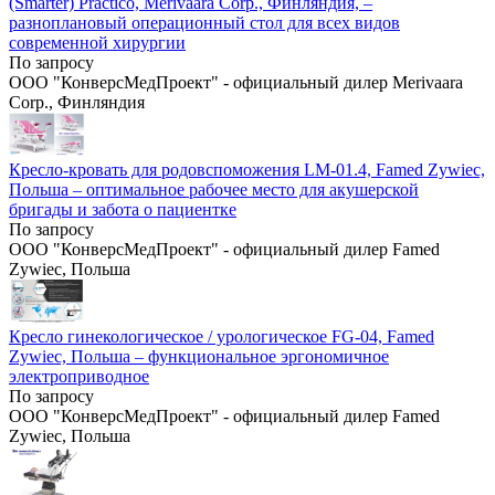
(Smarter) Practico, Merivaara Corp., Финляндия, –
разноплановый операционный стол для всех видов
современной хирургии
По запросу
ООО "КонверсМедПроект" - официальный дилер Merivaara
Corp., Финляндия
Кресло-кровать для родовспоможения LM-01.4, Famed Zywiec,
Польша – оптимальное рабочее место для акушерской
бригады и забота о пациентке
По запросу
ООО "КонверсМедПроект" - официальный дилер Famed
Zywiec, Польша
Кресло гинекологическое / урологическое FG-04, Famed
Zywiec, Польша – функциональное эргономичное
электроприводное
По запросу
ООО "КонверсМедПроект" - официальный дилер Famed
Zywiec, Польша