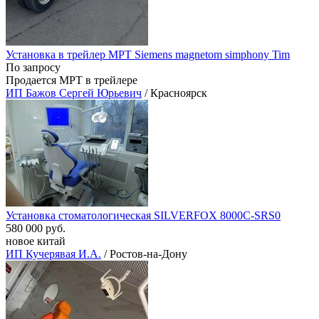
Установка в трейлер МРТ Siemens magnetom simphony Tim
По запросу
Продается МРТ в трейлере
ИП Бажов Сергей Юрьевич
/ Красноярск
Установка стоматологическая SILVERFOX 8000C-SRS0
580 000 руб.
новое китай
ИП Кучерявая И.А.
/ Ростов-на-Дону