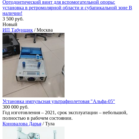
Ортодонтический винт для вспомогательной опоры:
установка в ретромолярной области и субапикальной зоне В
наличии!
3 500 руб.
Новый
ИП Табунщик
/ Москва
Установка импульсная ультрафиолетовая "Альфа-05"
300 000 руб.
Год изготовления – 2021, срок эксплуатации – небольшой,
полностью в рабочем состоянии.
Коновалова Дарья
/ Тула