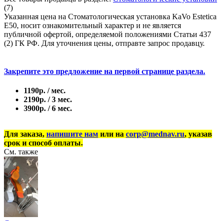
(7)
Указанная цена на Стоматологическая установка KaVo Estetica
E50, носит ознакомительный характер и не является
публичной офертой, определяемой положениями Статьи 437
(2) ГК РФ. Для уточнения цены, отправте запрос продавцу.
Закрепите это предложение на первой странице раздела.
1190р. / мес.
2190р. / 3 мес.
3900р. / 6 мес.
Для заказа,
напишите нам
или на
corp@mednav.ru
, указав
срок и способ оплаты.
См. также