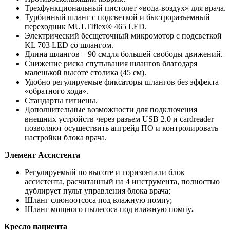
Трехфункциональный пистолет «вода-воздух» для врача.
Турбинный шланг с подсветкой и быстроразъемный
переходник MULTIflex® 465 LED.
Электрический бесщеточный микромотор с подсветкой
KL 703 LED со шлангом.
Длина шлангов – 90 смдля большей свободы движений.
Снижение риска спутывания шлангов благодаря
маленькой высоте столика (45 см).
Удобно регулируемые фиксаторы шлангов без эффекта
«обратного хода».
Стандарты гигиены.
Дополнительные возможности для подключения
внешних устройств через разъем USB 2.0 и сardreаder
позволяют осуществить апгрейд ПО и контролировать
настройки блока врача.
Элемент Ассистента
Регулируемый по высоте и горизонтали блок
ассистента, расчитанный на 4 инструмента, полностью
дублирует пульт управления блока врача;
Шланг слюноотсоса под влажную помпу;
Шланг мощного пылесоса под влажную помпу
.
Кресло пациента