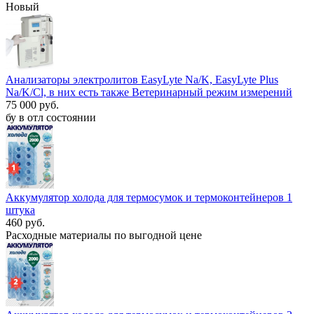
Новый
Анализаторы электролитов EasyLyte Na/K, EasyLyte Plus
Na/K/Cl, в них есть также Ветеринарный режим измерений
75 000 руб.
бу в отл состоянии
Аккумулятор холода для термосумок и термоконтейнеров 1
штука
460 руб.
Расходные материалы по выгодной цене