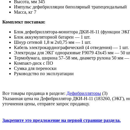
Высота, мм 345
Импульс дефибрилляции биполярный трапецеидальный
Масса, кг 7
Комплект поставки:
Блок дефибриллятора-монитора ДКИ-Н-11 (функции ЭКГ
Блок аккумуляторной батареи — 1 шт.
Шнур сетевой 1,8 м 2х0,75 мм — 1 шт.
Кабель электрокардиографический (4 отведения) — 1 шт.
Электроды для ЭКГ одноразовые F9079 43х45 мм — 50 ш
Термобумага, ширина 57–58 мм, диаметр рулона 50 мм — 
Компакт-диск с ПО
Сумка для переноски
Руководство по эксплуатации
Все товары продавца в разделе:
Дефибрилляторы
(3)
Указанная цена на Дефибриллятор ДКИ-Н-11 (183260, (ЭКГ), н
уточнения цены, отправте запрос продавцу.
Закрепите это предложение на первой странице раздела.