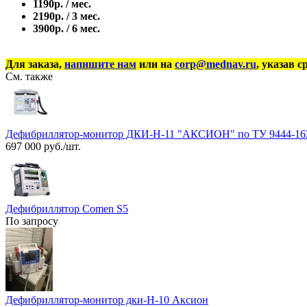
1190р. / мес.
2190р. / 3 мес.
3900р. / 6 мес.
Для заказа,
напишите нам
или на
corp@mednav.ru
, указав с
См. также
Дефибриллятор-монитор ДКИ-Н-11 "АКСИОН" по ТУ 9444-162
697 000 руб./шт.
Дефибриллятор Comen S5
По запросу
Дефибриллятор-монитор дки-Н-10 Аксион