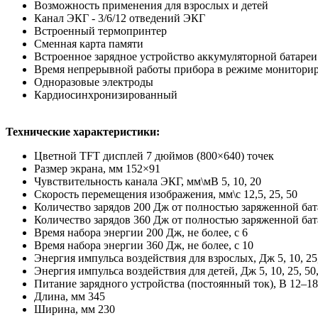
Возможность применения для взрослых и детей
Канал ЭКГ - 3/6/12 отведений ЭКГ
Встроенный термопринтер
Сменная карта памяти
Встроенное зарядное устройство аккумуляторной батареи
Время непрерывной работы прибора в режиме мониториро
Одноразовые электроды
Кардиосинхронизированный
Технические характеристики:
Цветной TFT дисплей 7 дюймов (800×640) точек
Размер экрана, мм 152×91
Чувствительность канала ЭКГ, мм\мВ 5, 10, 20
Скорость перемещения изображения, мм\с 12,5, 25, 50
Количество зарядов 200 Дж от полностью заряженной бат
Количество зарядов 360 Дж от полностью заряженной бат
Время набора энергии 200 Дж, не более, с 6
Время набора энергии 360 Дж, не более, с 10
Энергия импульса воздействия для взрослых, Дж 5, 10, 25, 5
Энергия импульса воздействия для детей, Дж 5, 10, 25, 50,
Питание зарядного устройства (постоянный ток), В 12–18
Длина, мм 345
Ширина, мм 230