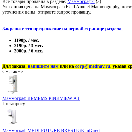
Все товары продавца в разделе:
Маммографы
(3)
Указанная цена на Маммограф FUJI Amulet Mammography, носит
уточнения цены, отправте запрос продавцу.
Закрепите это предложение на первой странице раздела.
1190р. / мес.
2190р. / 3 мес.
3900р. / 6 мес.
Для заказа,
напишите нам
или на
corp@mednav.ru
, указав с
См. также
Маммограф BEMEMS PINKVIEW-АT
По запросу
Маммограф MEDI-FUTURE BRESTIGE InDirect