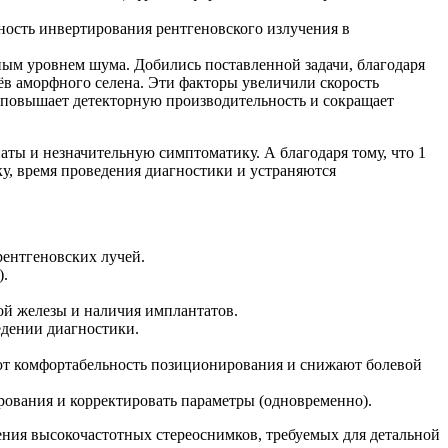
бность инвертирования рентгеновского излучения в
ным уровнем шума. Добились поставленной задачи, благодаря
ёв аморфного селена. Эти факторы увеличили скорость
о повышает детекторную производительность и сокращает
ы и незначительную симптоматику. А благодаря тому, что 1
ку, время проведения диагностики и устраняются
ентгеновских лучей.
).
ой железы и наличия имплантатов.
едении диагностики.
ют комфортабельность позиционирования и снижают болевой
рования и корректировать параметры (одновременно).
ния высокочастотных стереоснимков, требуемых для детальной