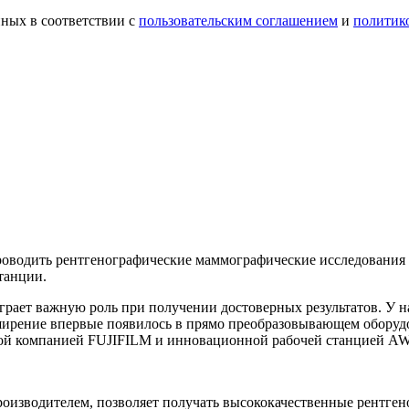
ных в соответствии с
пользовательским соглашением
и
политик
проводить рентгенографические маммографические исследовани
танции.
грает важную роль при получении достоверных результатов. У 
асширение впервые появилось в прямо преобразовывающем обор
ой компанией FUJIFILM и инновационной рабочей станцией AW
производителем, позволяет получать высококачественные рентген