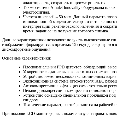
анализировать, сохранять и просматривать их.
Также система Amulet Innovality оборудована плос
электросигнал.
Частота пикселей – 50 мкм. Данный параметр позв
инновационной модели детектора, изготовленного 
интерпретации рентгеновского излечения и сократи
время, заданное на получение готового снимка.
Данные характеристики позволяют получать высокоточные сни
изображение формируется, в пределах 15 секунд, сокращается
дискомфортные ощущения.
Основные характеристики:
Плоскопанельный FPD детектор, обладающий высок
Ускоренное создание высокочастотных снимков позв
Устройство имеет несколько экспозиционных вариа
Экспозиционная система автоконтроля iAEC разреш
Автокомпрессионная функция самостоятельно регул
Педали декомпрессии и компрессии позволяют пере
Устройство оснащено специальной прокладкой под
синдром.
Технические параметры отображаются на рабочей ст
При помощи LCD-монитора, вы сможете визуализировать новые