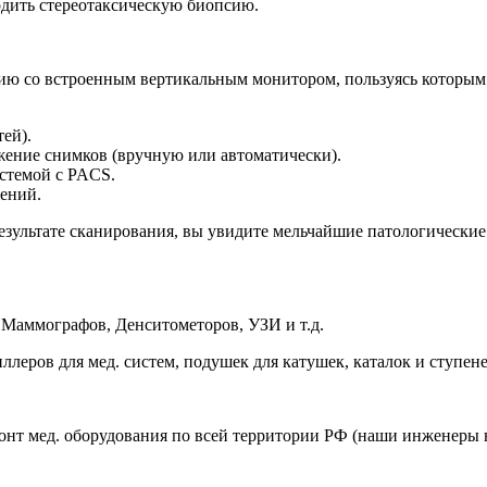
одить стереотаксическую биопсию.
ию со встроенным вертикальным монитором, пользуясь которым
ей).
ение снимков (вручную или автоматически).
истемой с PACS.
жений.
зультате сканирования, вы увидите мельчайшие патологические 
 Маммографов, Денситометоров, УЗИ и т.д.
иллеров для мед. систем, подушек для катушек, каталок и ступе
онт мед. оборудования по всей территории РФ (наши инженеры 