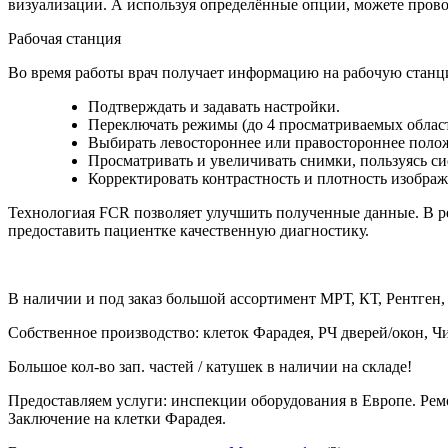
визуализации. А используя определённые опции, можете пров
Рабочая станция
Во время работы врач получает информацию на рабочую станц
Подтверждать и задавать настройки.
Переключать режимы (до 4 просматриваемых област
Выбирать левостороннее или правостороннее полож
Просматривать и увеличивать снимки, пользуясь с
Корректировать контрастность и плотность изобра
Технологиая FCR позволяет улучшить полученные данные. В ре
предоставить пациентке качественную диагностику.
В наличии и под заказ большой ассортимент МРТ, КТ, Рентген,
Собственное производство: клеток Фарадея, РЧ дверей/окон, Ч
Большое кол-во зап. частей / катушек в наличии на складе!
Предоставляем услуги: инспекции оборудования в Европе. Рем
Заключение на клетки Фарадея.