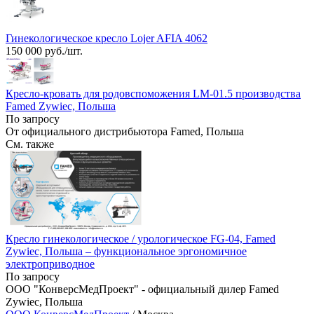
Гинекологическое кресло Lojer AFIA 4062
150 000 руб./шт.
Кресло-кровать для родовспоможения LM-01.5 производства
Famed Zywiec, Польша
По запросу
От официального дистрибьютора Famed, Польша
См. также
Кресло гинекологическое / урологическое FG-04, Famed
Zywiec, Польша – функциональное эргономичное
электроприводное
По запросу
ООО "КонверсМедПроект" - официальный дилер Famed
Zywiec, Польша