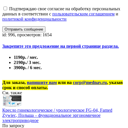
Подтверждаю свое согласие на обработку персональных
данных в соответствии с
пользовательским соглашением
и
политикой конфиденциальности
Отправить сообщение
id: 996, просмотров: 1654
Закрепите это предложение на первой странице раздела.
1190р. / мес.
2190р./ 3 мес.
3900р. / 6 мес.
Для заказа,
напишите нам
или на
corp@mednav.ru
, указав
срок и способ оплаты.
См. также
Кресло гинекологическое / урологическое FG-04, Famed
Zywiec, Польша – функциональное эргономичное
электроприводное
По запросу