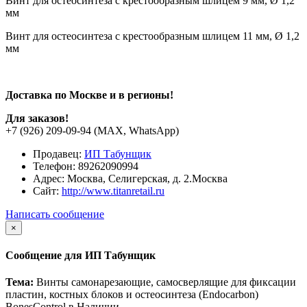
Винт для остеосинтеза с крестообразным шлицем 9 мм, Ø 1,2
мм
Винт для остеосинтеза с крестообразным шлицем 11 мм, Ø 1,2
мм
Доставка по Москве и в регионы!
Для заказов!
+7 (926) 209-09-94 (МАХ, WhatsApp)
Продавец:
ИП Табунщик
Телефон:
89262090994
Адрес:
Москва, Селигерская, д. 2.Москва
Сайт:
http://www.titanretail.ru
Написать сообщение
×
Сообщение для ИП Табунщик
Тема:
Винты самонарезающие, самосверлящие для фиксации
пластин, костных блоков и остеосинтеза (Endocarbon)
BonesControl в Наличии