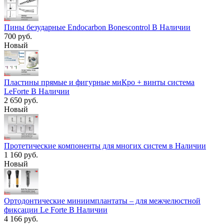
Пины безударные Endocarbon Bonescontrol В Наличии
700 руб.
Новый
Пластины прямые и фигурные миКро + винты система
LeForte В Наличии
2 650 руб.
Новый
Протетические компоненты для многих систем в Наличии
1 160 руб.
Новый
Ортодонтические миниимплантаты – для межчелюстной
фиксации Le Forte В Наличии
4 166 руб.