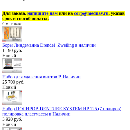
Для заказа,
напишите нам
или на
corp@mednav.ru
, указав
срок и способ оплаты.
См. также
Боры Линдеманна Drendel+Zweiling в наличии
1 190 руб.
Новый
Набор для удаления винтов В Наличии
25 700 руб.
Новый
Набор ПОЛИРОВ DENTURE SYSTEM HP 125 (7 полиров)
полировка пластмассы в Наличии
3 920 руб.
Новый