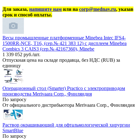
Для заказа,
напишите нам
или на
corp@mednav.ru
, указав
срок и способ оплаты.
Весы промышленные платформенные Minebea Intec IFS4-
1500RR-NCE, T16, (сер.№ 421 383 12) с дисплеем Minebea
Combics 3 CAIS3 (сер.№ 42167360), Minebe
1 339 052 руб./шт.
Отпускная цена на складе продавца, без НДС (RUB) за
единицу
Операционный стол (Smarter) Practico с электроприводом
производства Merivaara Corp., Финляндия
По запросу
От официального дистрибьютора Merivaara Corp., Финляндия
Раствор окрашивающий для офтальмологической хирургии
SmartBlue
По запросу