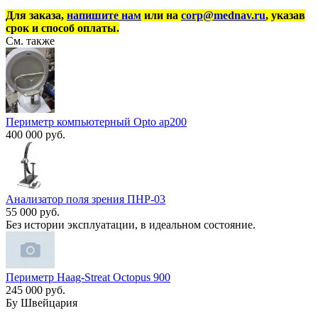
Для заказа,
напишите нам
или на
corp@mednav.ru
, указав
срок и способ оплаты.
См. также
Периметр компьютерный Opto ap200
400 000 руб.
Анализатор поля зрения ПНР-03
55 000 руб.
Без истории эксплуатации, в идеальном состояние.
Периметр Haag-Streat Octopus 900
245 000 руб.
Бу Швейцария