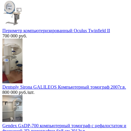
Периметр компьютеризированный Oculus Twinfield II
700 000 руб.
Dentsply Sirona GALILEOS Компьютерный томограф 2007г.в.
800 000 руб./шт.
Gendex GxDP-700 компьютерный томограф с цефалостатом и
функцией 3D-томографии 6х8 см 2013г.в.