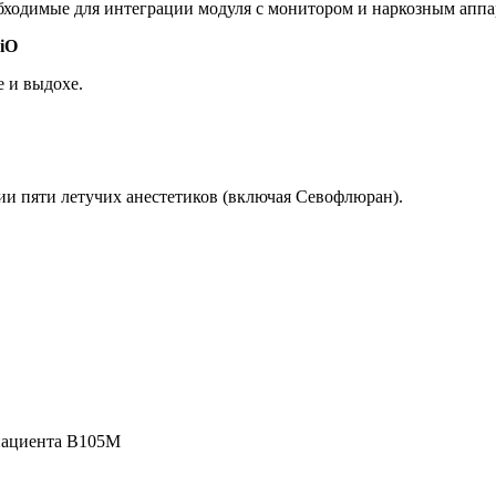
ходимые для интеграции модуля с монитором и наркозным аппа
iO
е и выдохе.
и пяти летучих анестетиков (включая Севофлюран).
пациента B105M