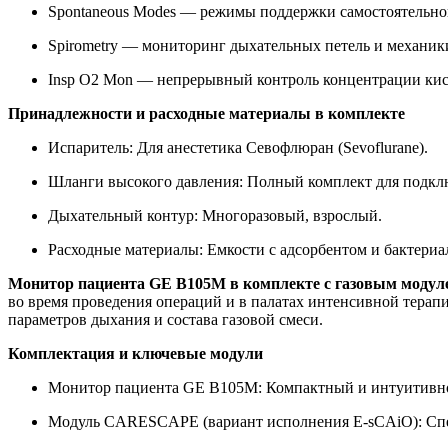
Spontaneous Modes — режимы поддержки самостоятельног
Spirometry — мониторинг дыхательных петель и механик
Insp O2 Mon — непрерывный контроль концентрации кисл
Принадлежности и расходные материалы в комплекте
Испаритель: Для анестетика Севофлюран (Sevoflurane).
Шланги высокого давления: Полный комплект для подключ
Дыхательный контур: Многоразовый, взрослый.
Расходные материалы: Емкости с адсорбентом и бактери
Монитор пациента GE B105M в комплекте с газовым мод
во время проведения операций и в палатах интенсивной терап
параметров дыхания и состава газовой смеси.
Комплектация и ключевые модули
Монитор пациента GE B105M: Компактный и интуитивно
Модуль CARESCAPE (вариант исполнения E-sCAiO): Спе