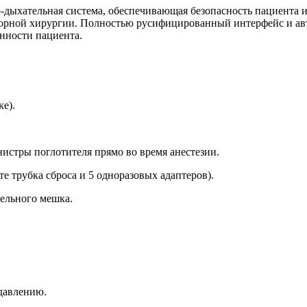
-дыхательная система, обеспечивающая безопасность пациента и
торной хирургии. Полностью русифицированный интерфейс и а
нности пациента.
е).
нистры поглотителя прямо во время анестезии.
е трубка сброса и 5 одноразовых адаптеров).
тельного мешка.
давлению.