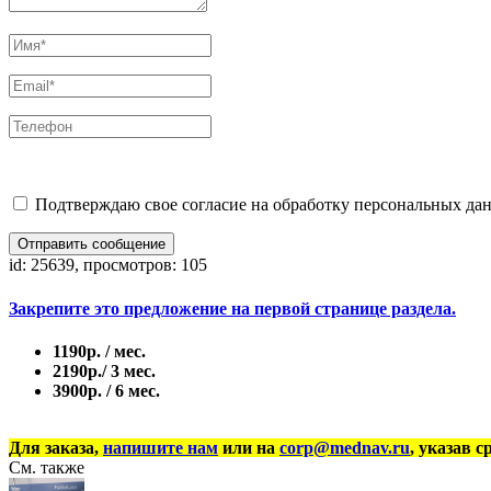
Подтверждаю свое согласие на обработку персональных дан
Отправить сообщение
id: 25639, просмотров: 105
Закрепите это предложение на первой странице раздела.
1190р. / мес.
2190р./ 3 мес.
3900р. / 6 мес.
Для заказа,
напишите нам
или на
corp@mednav.ru
, указав с
См. также