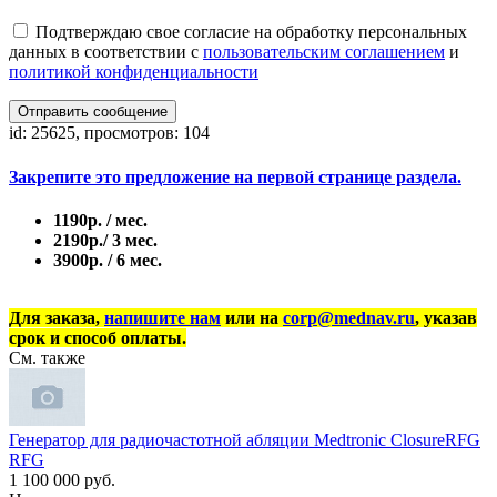
Подтверждаю свое согласие на обработку персональных
данных в соответствии с
пользовательским соглашением
и
политикой конфиденциальности
Отправить сообщение
id: 25625, просмотров: 104
Закрепите это предложение на первой странице раздела.
1190р. / мес.
2190р./ 3 мес.
3900р. / 6 мес.
Для заказа,
напишите нам
или на
corp@mednav.ru
, указав
срок и способ оплаты.
См. также
Генератор для радиочастотной абляции Medtronic ClosureRFG
RFG
1 100 000 руб.