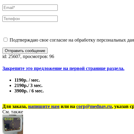
Подтверждаю свое согласие на обработку персональных дан
Отправить сообщение
id: 25607, просмотров: 96
Закрепите это предложение на первой странице раздела.
1190р. / мес.
2190р./ 3 мес.
3900р. / 6 мес.
Для заказа,
напишите нам
или на
corp@mednav.ru
, указав с
См. также