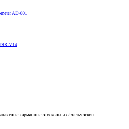
ometer AD-801
FDIR-V14
омпактные карманные отоскопы и офтальмоскоп