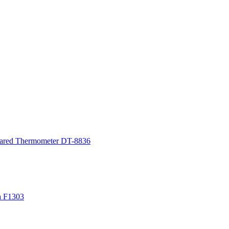
red Thermometer DT-8836
а F1303