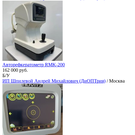
Авторефкератометр RMK-200
162 000 руб.
Б/У
ИП Шпилевой Андрей Михайлович (ДиОПТрия)
/ Москва