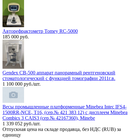
Авторефрактометр Tomey RC-5000
185 000 руб.
Gendex CB-500 аппарат панорамный рентгеновский
стоматологический с функцией томографии 2011г.в.
1 100 000 руб./шт.
Весы промышленные платформенные Minebea Intec IFS4-
1500RR-NCE, T16, (сер.№ 421 383 12) с дисплеем Minebea
Combics 3 CAIS3 (сер.№ 42167360), Minebe
1 339 052 руб./шт.
Отпускная цена на складе продавца, без НДС (RUB) за
единицу