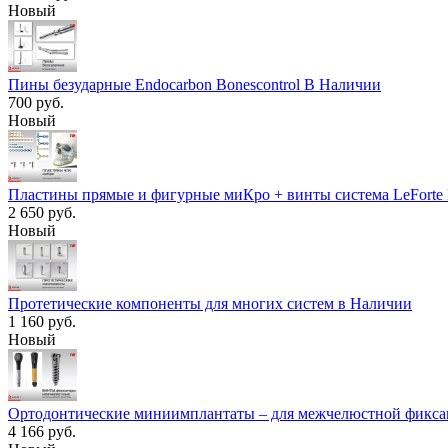
Новый
Пины безударные Endocarbon Bonescontrol В Наличии
700 руб.
Новый
Пластины прямые и фигурные миКро + винты система LeForte
2 650 руб.
Новый
Протетические компоненты для многих систем в Наличии
1 160 руб.
Новый
Ортодонтические миниимплантаты – для межчелюстной фиксац
4 166 руб.