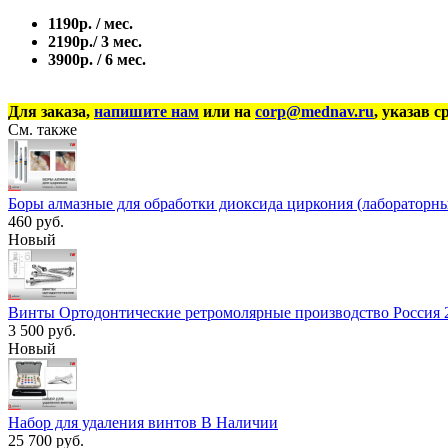
1190р. / мес.
2190р./ 3 мес.
3900р. / 6 мес.
Для заказа,
напишите нам
или на
corp@mednav.ru
, указав с
См. также
Боры алмазные для обработки диоксида циркония (лабораторны
460 руб.
Новый
Винты Ортодонтические ретромолярные производство Россия 2.
3 500 руб.
Новый
Набор для удаления винтов В Наличии
25 700 руб.