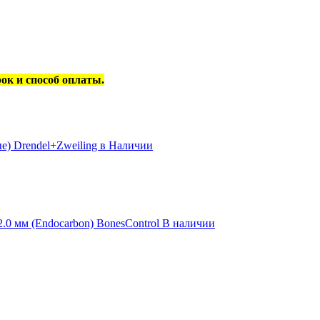
рок и способ оплаты.
е) Drendel+Zweiling в Наличии
0 мм (Endocarbon) BonesControl В наличии