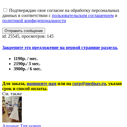
Подтверждаю свое согласие на обработку персональных
данных в соответствии с
пользовательским соглашением
и
политикой конфиденциальности
Отправить сообщение
id: 25545, просмотров: 145
Закрепите это предложение на первой странице раздела.
1190р. / мес.
2190р./ 3 мес.
3900р. / 6 мес.
Для заказа,
напишите нам
или на
corp@mednav.ru
, указав
срок и способ оплаты.
См. также
Аппарат Tmt system