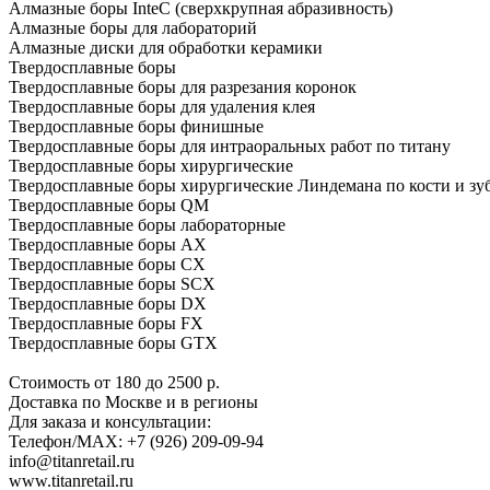
Алмазные боры InteC (сверхкрупная абразивность)
Алмазные боры для лабораторий
Алмазные диски для обработки керамики
Твердосплавные боры
Твердосплавные боры для разрезания коронок
Твердосплавные боры для удаления клея
Твердосплавные боры финишные
Твердосплавные боры для интраоральных работ по титану
Твердосплавные боры хирургические
Твердосплавные боры хирургические Линдемана по кости и зу
Твердосплавные боры QM
Твердосплавные боры лабораторные
Твердосплавные боры АХ
Твердосплавные боры СХ
Твердосплавные боры SСХ
Твердосплавные боры DХ
Твердосплавные боры FХ
Твердосплавные боры GTХ
Стоимость от 180 до 2500 р.
Доставка по Москве и в регионы
Для заказа и консультации:
Телефон/МАХ: +7 (926) 209-09-94
info@titanretail.ru
www.titanretail.ru