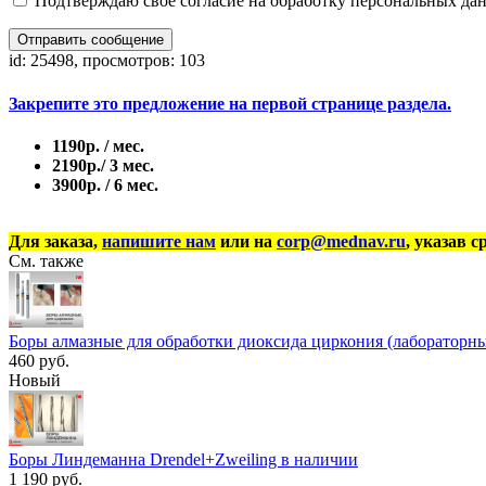
Подтверждаю свое согласие на обработку персональных дан
Отправить сообщение
id: 25498, просмотров: 103
Закрепите это предложение на первой странице раздела.
1190р. / мес.
2190р./ 3 мес.
3900р. / 6 мес.
Для заказа,
напишите нам
или на
corp@mednav.ru
, указав с
См. также
Боры алмазные для обработки диоксида циркония (лабораторны
460 руб.
Новый
Боры Линдеманна Drendel+Zweiling в наличии
1 190 руб.