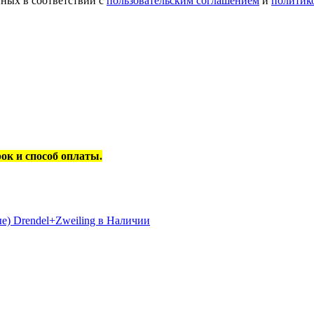
ных в соответствии с
пользовательским соглашением
и
политик
рок и способ оплаты.
е) Drendel+Zweiling в Наличии