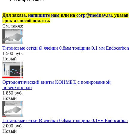
Для заказа,
напишите нам
или на
corp@mednav.ru
, указав
срок и способ оплаты.
См. также
Титановые сетки Ø ячейки 0.8мм толщина 0.1 мм Endocarbon
1 500 руб.
Новый
Ортодонтический винты КОНМЕТ, с полированной
поверхностью
1 850 руб.
Новый
Титановые сетки Ø ячейки 0.4мм толщина 0.1мм Endocarbon
2 000 руб.
Новый