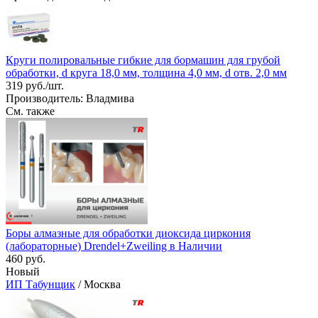
Круги полировальные гибкие для бормашин для грубой
обработки, d круга 18,0 мм, толщина 4,0 мм, d отв. 2,0 мм
319 руб./шт.
Производитель: Владмива
См. также
Боры алмазные для обработки диоксида циркония
(лабораторные) Drendel+Zweiling в Наличии
460 руб.
Новый
ИП Табунщик
/ Москва