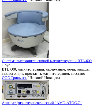
Система высокоинтенсивной магнитотерапии BTL-600
1 руб.
BTL-600, магнитотерапия, недержание, мочи, мышцы,
тазового, дна, простатит, магнитотерапия, восстано
ООО Гринмаск
/ Нижний Новгород
Аппарат физиотерапевтический "АМО-АТОС-Э"