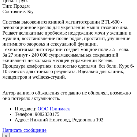
Цена:
1 руб.
Тип:
Продам
Состояние:
Б/у
Система высокоинтенсивной магнитотерапии BTL-600 -
революционное кресло для укрепления мышц тазового дна.
Решает деликатные проблемы: недержание мочи у женщин и
мужчин, восстановление после родов, простатит, улучшение
интимного здоровья и сексуальной функции.
Технология магнитотерапии создаёт мощное поле 2.5 Тесла.
За 27 минут - 240 000 супрамаксимальных сокращений,
эквивалент нескольких месяцев упражнений Кегеля.
Процедура комфортная: полностью одетыми, без боли. Курс 6-
10 сеансов для стойкого результата. Идеально для клиник,
медцентров и wellness-студий.
Автор данного объявления его давно не обновлял, возможно
оно потеряло актуальность.
Продавец:
ООО Гринмаск
Телефон:
9082330175
Адрес:
Нижний Новгород, Родионова 192
Написать сообщение
×