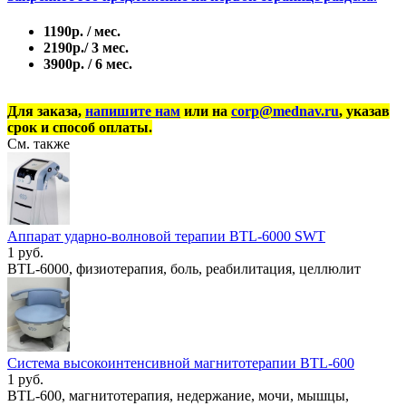
1190р. / мес.
2190р./ 3 мес.
3900р. / 6 мес.
Для заказа,
напишите нам
или на
corp@mednav.ru
, указав
срок и способ оплаты.
См. также
Аппарат ударно-волновой терапии BTL-6000 SWT
1 руб.
BTL-6000, физиотерапия, боль, реабилитация, целлюлит
Система высокоинтенсивной магнитотерапии BTL-600
1 руб.
BTL-600, магнитотерапия, недержание, мочи, мышцы,