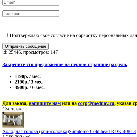
Подтверждаю свое согласие на обработку персональных дан
Отправить сообщение
id: 25446, просмотров: 147
Закрепите это предложение на первой странице раздела.
1190р. / мес.
2190р./ 3 мес.
3900р. / 6 мес.
Для заказа,
напишите нам
или на
corp@mednav.ru
, указав с
См. также
Холодная голова (криоголовка)Sumitomo Cold head RDK 408L3
1 250 000 руб.