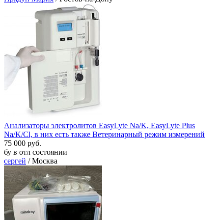
Анализаторы электролитов EasyLyte Na/K, EasyLyte Plus
Na/K/Cl, в них есть также Ветеринарный режим измерений
75 000 руб.
бу в отл состоянии
сергей
/ Москва