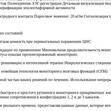
уток Полноценная ЭЭГ-регистрация Детальная визуализация био
 верификации эпилептиформной активности
ктродного контакта Пороговое значение: 20 кОм Сигнализация 
их состояний
ческая ценность при перинатальных поражениях ЦНС
ендации по применению Минимальная продолжительность монит
атуса показан пролонгированный мониторинг.
х реанимации и интенсивной терапии Неврологических стацио
то новейшая технология мониторинга мозговых функций (CFM)
жной частью ваших решений по лечению. Использование непреры
я быстрого и простого рутинного мониторинга прикроватных зон
ение сопротивления в конфигурациях 1, 2 и до 3 каналов.
е реального времени, предоставляя важные данные, которые мог