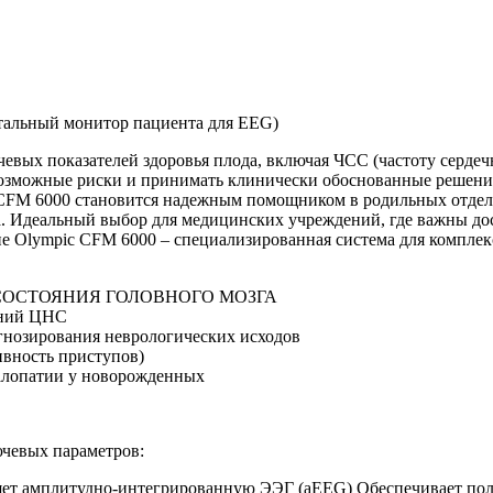
альный монитор пациента для EEG)
евых показателей здоровья плода, включая ЧСС (частоту серде
возможные риски и принимать клинически обоснованные решения
 CFM 6000 становится надежным помощником в родильных отделе
. Идеальный выбор для медицинских учреждений, где важны дос
е Olympic CFM 6000 – специализированная система для комплек
ОСТОЯНИЯ ГОЛОВНОГО МОЗГА
ений ЦНС
нозирования неврологических исходов
ивность приступов)
алопатии у новорожденных
чевых параметров:
т амплитудно-интегрированную ЭЭГ (aEEG) Обеспечивает полу