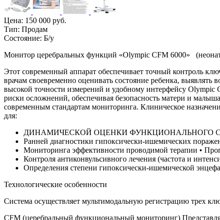
Цена:
150 000 руб.
Тип:
Продам
Состояние:
Б/у
Монитор церебральных функций «Olympic CFM 6000» (неонат
Этот современный аппарат обеспечивает точный контроль ключ
врачам своевременно оценивать состояние ребенка, выявлять 
высокой точности измерений и удобному интерфейсу Olympic
риски осложнений, обеспечивая безопасность матери и малыша
современным стандартам мониторинга. Клиническое назначени
для:
ДИНАМИЧЕСКОЙ ОЦЕНКИ ФУНКЦИОНАЛЬНОГО С
Ранней диагностики гипоксически-ишемических пораж
Мониторинга эффективности проводимой терапии • Прог
Контроля антиконвульсивного лечения (частота и интенс
Определения степени гипоксически-ишемической энцеф
Технологические особенности
Система осуществляет мультимодальную регистрацию трех клю
CFM (церебральный функциональный мониторинг) Представляе