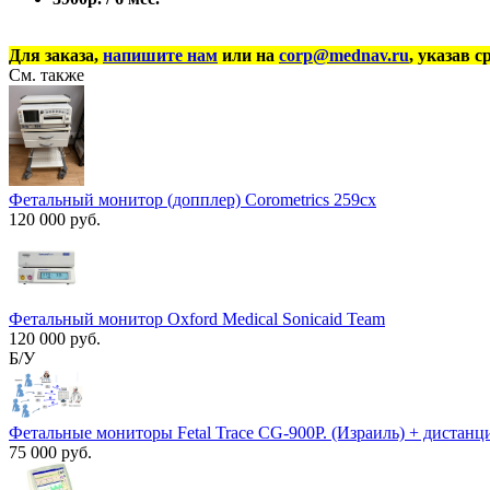
Для заказа,
напишите нам
или на
corp@mednav.ru
, указав с
См. также
Фетальный монитор (допплер) Corometrics 259cx
120 000 руб.
Фетальный монитор Oxford Medical Sonicaid Team
120 000 руб.
Б/У
Фетальные мониторы Fetal Trace CG-900P. (Израиль) + дистан
75 000 руб.