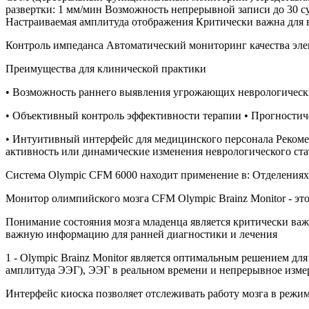
развертки: 1 мм/мин Возможность непрерывной записи до 30 с
Настраиваемая амплитуда отображения Критически важна для
Контроль импеданса Автоматический мониторинг качества эле
Преимущества для клинической практики
• Возможность раннего выявления угрожающих неврологическ
• Объективный контроль эффективности терапии • Прогности
• Интуитивный интерфейс для медицинского персонала Реком
активность или динамические изменения неврологического ст
Система Olympic CFM 6000 находит применение в: Отделения
Монитор олимпийского мозга CFM Olympic Brainz Monitor - э
Понимание состояния мозга младенца является критически ва
важную информацию для ранней диагностики и лечения
1 - Olympic Brainz Monitor является оптимальным решением дл
амплитуда ЭЭГ), ЭЭГ в реальном времени и непрерывное измер
Интерфейс киоска позволяет отслеживать работу мозга в режим