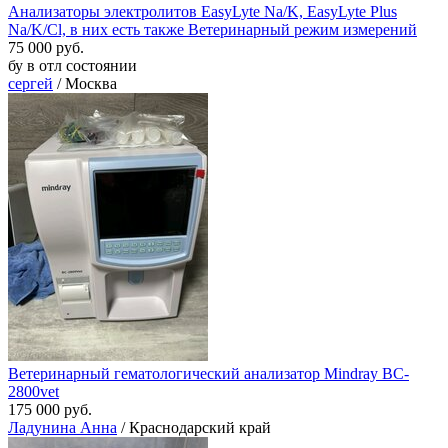
Анализаторы электролитов EasyLyte Na/K, EasyLyte Plus
Na/K/Cl, в них есть также Ветеринарный режим измерений
75 000 руб.
бу в отл состоянии
сергей
/ Москва
Ветеринарный гематологический анализатор Mindray BC-
2800vet
175 000 руб.
Ладунина Анна
/ Краснодарский край