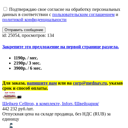
Подтверждаю свое согласие на обработку персональных
данных в соответствии с
пользовательским соглашением
и
политикой конфиденциальности
Отправить сообщение
id: 25054, просмотров: 134
Закрепите это предложение на первой странице раздела.
1190р. / мес.
2190р./ 3 мес.
3900р. / 6 мес.
Для заказа,
напишите нам
или на
corp@mednav.ru
, указав
срок и способ оплаты.
Шейкер Celltron, в комплекте, Infors /Швейцария/
442 232 руб./шт.
Отпускная цена на складе продавца, без НДС (RUB) за
единицу