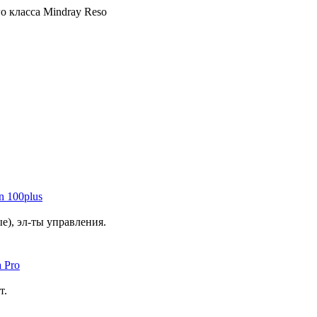
о класса Mindray Reso
n 100plus
е), эл-ты управления.
 Pro
т.