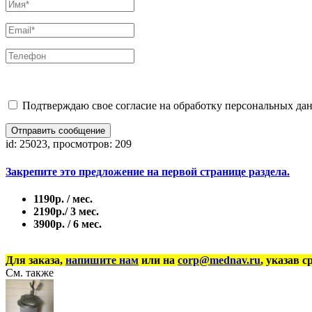
Подтверждаю свое согласие на обработку персональных дан
Отправить сообщение
id: 25023, просмотров: 209
Закрепите это предложение на первой странице раздела.
1190р. / мес.
2190р./ 3 мес.
3900р. / 6 мес.
Для заказа,
напишите нам
или на
corp@mednav.ru
, указав с
См. также