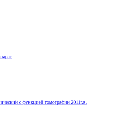
парат
ический с функцией томографии 2011г.в.