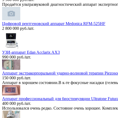
Продаётся ультразвуковой диагностический аппарат экспертног
Цифровой рентгеновский аппарат Medonica RFM-525HF
2 800 000 руб./шт.
УЗИ-аппарат Edan Acclarix AX3
990 000 руб./шт.
Аппарат экстракорпоральной ударно-волновой терапии Piezoso
150 000 руб./шт.
Аппарат в хорошем состоянии.В к-те фокусные насадки (гелевы
Аппарат профессиональный для биостимуляции Ultratone Futura
400 000 руб./шт.
Использовался очень редко. Состояние очень хорошее. Комплек