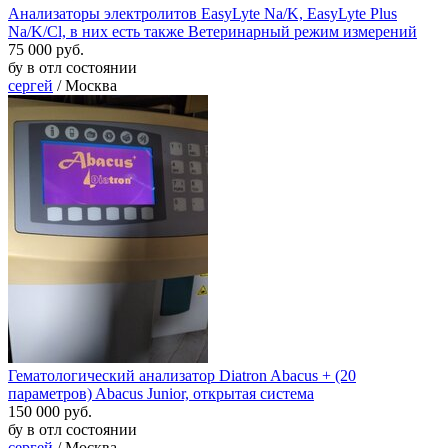
Анализаторы электролитов EasyLyte Na/K, EasyLyte Plus
Na/K/Cl, в них есть также Ветеринарный режим измерений
75 000 руб.
бу в отл состоянии
сергей
/ Москва
Гематологический анализатор Diatron Abacus + (20
параметров) Abacus Junior, открытая система
150 000 руб.
бу в отл состоянии
сергей
/ Москва