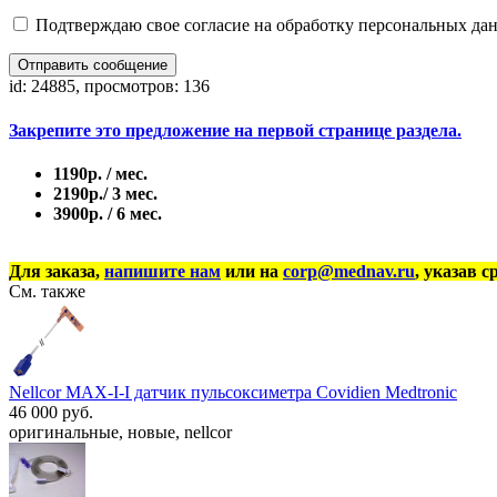
Подтверждаю свое согласие на обработку персональных дан
Отправить сообщение
id: 24885, просмотров: 136
Закрепите это предложение на первой странице раздела.
1190р. / мес.
2190р./ 3 мес.
3900р. / 6 мес.
Для заказа,
напишите нам
или на
corp@mednav.ru
, указав с
См. также
Nellcor MAX-I-I датчик пульсоксиметра Covidien Medtronic
46 000 руб.
оригинальные, новые, nellcor