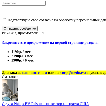
Подтверждаю свое согласие на обработку персональных дан
Отправить сообщение
id: 24783, просмотров: 171
Закрепите это предложение на первой странице раздела.
1190р. / мес.
2190р./ 3 мес.
3900р. / 6 мес.
Для заказа,
напишите нам
или на
corp@mednav.ru
, указав с
См. также
С-дуга Philips BV Pulsera + инжектор контраста США