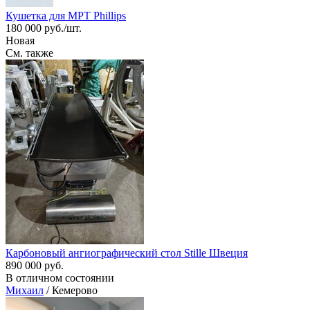
Кушетка для МРТ Phillips
180 000 руб./шт.
Новая
См. также
Карбоновый ангиографический стол Stille Швеция
890 000 руб.
В отличном состоянии
Михаил
/ Кемерово