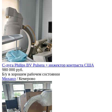
С-дуга Philips BV Pulsera + инжектор контраста США
980 000 руб.
Б/у в хорошем рабочем состоянии
Михаил
/ Кемерово