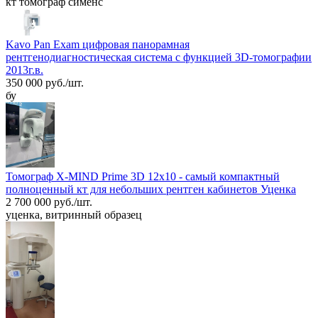
кт томограф сименс
Kavo Pan Exam цифровая панорамная
рентгенодиагностическая система с функцией 3D-томографии
2013г.в.
350 000 руб./шт.
бу
Томограф X-MIND Prime 3D 12x10 - самый компактный
полноценный кт для небольших рентген кабинетов Уценка
2 700 000 руб./шт.
уценка, витринный образец