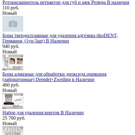
Роторасширитель ретрактор для губ и щек Protega В наличии
110 руб.
Новый
Боры твердосплавные для удаления адгезива ökoDENT,
Германия, (1уп-5шт) В Наличии
940 руб.
Новый
Боры алмазные для обработки диоксида циркония
(лабораторные) Drendel+Zweiling в Наличии
460 руб.
Новый
Набор для удаления винтов В Наличии
25 700 руб.
Новый