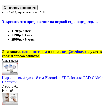
Отправить сообщение
id: 24202, просмотров: 218
Закрепите это предложение на первой странице раздела.
1190р. / мес.
2190р./ 3 мес.
3900р. / 6 мес.
Для заказа,
напишите нам
или на
corp@mednav.ru
, указав
срок и способ оплаты.
См. также
Циркониевый диск 18 мм Bloomden ST Color для CAD CAM в
Наличии
7 950 руб.
Новый