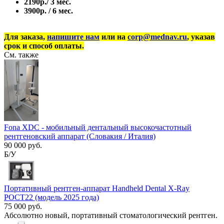
2190р./ 3 мес.
3900р. / 6 мес.
Для заказа,
напишите нам
или на
corp@mednav.ru
, указав
срок и способ оплаты.
См. также
Fona XDC - мобильный дентальный высокочастотный
рентгеновский аппарат (Словакия / Италия)
90 000 руб.
Б/У
Портативный рентген-аппарат Handheld Dental X-Ray
POCT22 (модель 2025 года)
75 000 руб.
Абсолютно новый, портативный стоматологический рентген.