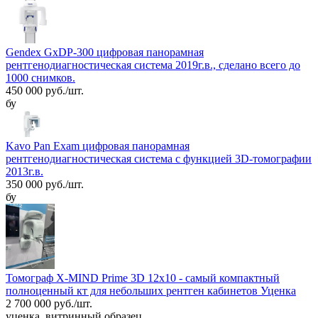
Gendex GxDP-300 цифровая панорамная
рентгенодиагностическая система 2019г.в., сделано всего до
1000 снимков.
450 000 руб./шт.
бу
Kavo Pan Exam цифровая панорамная
рентгенодиагностическая система с функцией 3D-томографии
2013г.в.
350 000 руб./шт.
бу
Томограф X-MIND Prime 3D 12x10 - самый компактный
полноценный кт для небольших рентген кабинетов Уценка
2 700 000 руб./шт.
уценка, витринный образец