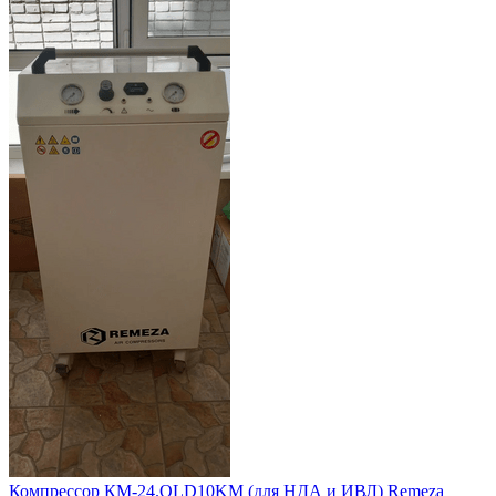
Компрессор КМ-24.OLD10KМ (для НДА и ИВЛ) Remeza