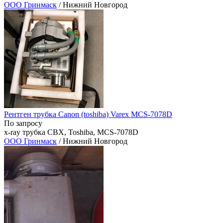
ООО Гринмаск
/ Нижний Новгород
Рентген трубка Canon (toshiba) Varex MCS-7078D
По запросу
x-ray трубка CBX, Toshiba, MCS-7078D
ООО Гринмаск
/ Нижний Новгород