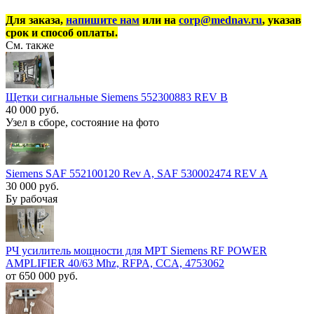
Для заказа,
напишите нам
или на
corp@mednav.ru
, указав
срок и способ оплаты.
См. также
Щетки сигнальные Siemens 552300883 REV B
40 000 руб.
Узел в сборе, состояние на фото
Siemens SAF 552100120 Rev A, SAF 530002474 REV A
30 000 руб.
Бу рабочая
РЧ усилитель мощности для МРТ Siemens RF POWER
AMPLIFIER 40/63 Mhz, RFPA, CCA, 4753062
от 650 000 руб.