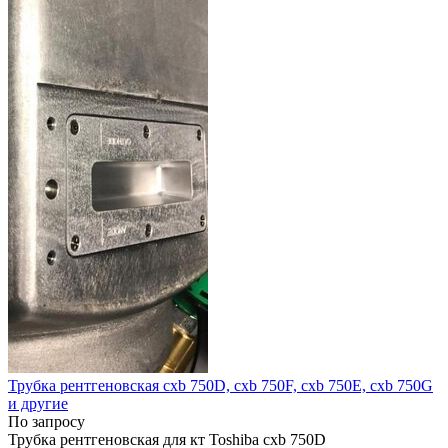
Трубка рентгеновская сxb 750D, сxb 750F, сxb 750E, сxb 750G
и другие
По запросу
Трубка рентгеновская для кт Toshiba сxb 750D