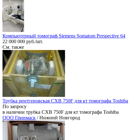
Компьютерный томограф Siemens Somatom Perspective 64
22 000 000 руб./шт.
См. также
Трубка рентгеновская CXB 750F для кт томографа Toshiba
По запросу
в наличии трубка CXB 750F для кт томографа Toshiba
ООО Гринмаск
/ Нижний Новгород