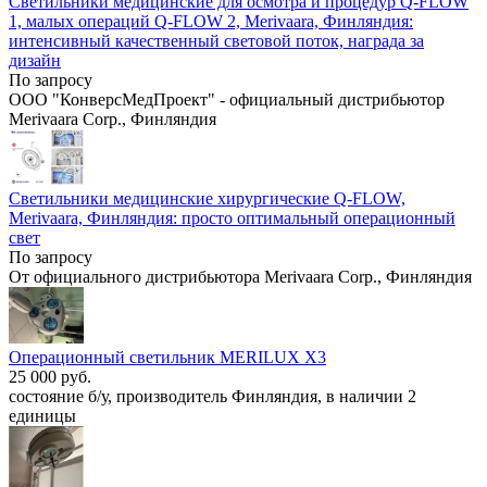
Светильники медицинские для осмотра и процедур Q-FLOW
1, малых операций Q-FLOW 2, Merivaara, Финляндия:
интенсивный качественный световой поток, награда за
дизайн
По запросу
ООО "КонверсМедПроект" - официальный дистрибьютор
Merivaara Corp., Финляндия
Светильники медицинские хирургические Q-FLOW,
Merivaara, Финляндия: просто оптимальный операционный
свет
По запросу
От официального дистрибьютора Merivaara Corp., Финляндия
Операционный светильник MERILUX X3
25 000 руб.
состояние б/у, производитель Финляндия, в наличии 2
единицы