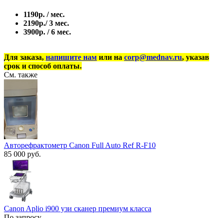
1190р. / мес.
2190р./ 3 мес.
3900р. / 6 мес.
Для заказа,
напишите нам
или на
corp@mednav.ru
, указав
срок и способ оплаты.
См. также
Авторефрактометр Canon Full Auto Ref R-F10
85 000 руб.
Canon Aplio i900 узи сканер премиум класса
По запросу