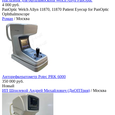
Наглазник для офтальмоскопа Welch Allyn PanOptic
4 000 руб.
PanOptic Welch Allyn 11870, 11870 Patient Eyecup for PanOptic
Ophthalmoscope
Роман
/ Москва
Авторефкератометр Potec PRK 6000
350 000 руб.
Новый
ИП Шпилевой Андрей Михайлович (ДиОПТрия)
/ Москва