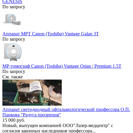
GENESIS
По запросу
Аппарат МРТ Canon (Toshiba) Vantage Galan 3T
По запросу
МР-томограф Canon (Toshiba) Vantage Orian / Premium 1.5T
По запросу
См. также
Аппарат светодиодный офтальмологический профессора О.П.
Панкова "Радуга прозрения"
15 000 руб.
Новый, выпущен компанией ООО"Лазер-медцентр" с
согласия законных наследников профессора...