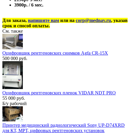
3900р. / 6 мес.
Для заказа,
напишите нам
или на
corp@mednav.ru
, указав
срок и способ оплаты.
См. также
Оцифровщик рентгеновских снимков Agfa CR-15X
500 000 руб.
Оцифровщик рентгеновских пленок VIDAR NDT PRO
55 000 руб.
Б/у рабочий
Принтер медицинский радиологический Sony UP-D74XRD
для КТ, МРТ, цифровых рентгеновских установок