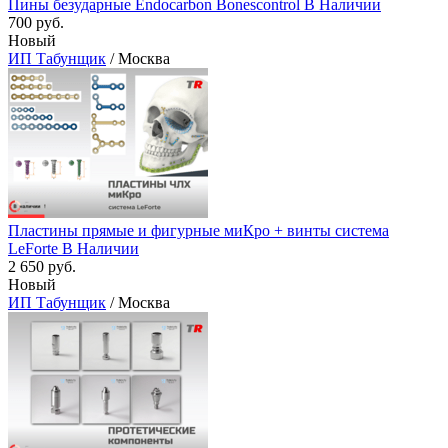
Пины безударные Endocarbon Bonescontrol В Наличии
700 руб.
Новый
ИП Табунщик
/ Москва
Пластины прямые и фигурные миКро + винты система
LeForte В Наличии
2 650 руб.
Новый
ИП Табунщик
/ Москва