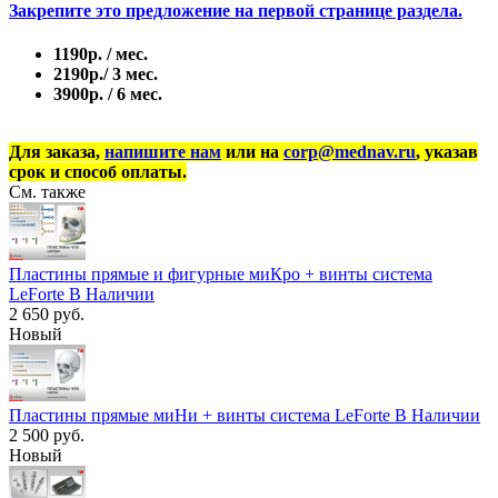
Закрепите это предложение на первой странице раздела.
1190р. / мес.
2190р./ 3 мес.
3900р. / 6 мес.
Для заказа,
напишите нам
или на
corp@mednav.ru
, указав
срок и способ оплаты.
См. также
Пластины прямые и фигурные миКро + винты система
LeForte В Наличии
2 650 руб.
Новый
Пластины прямые миНи + винты система LeForte В Наличии
2 500 руб.
Новый