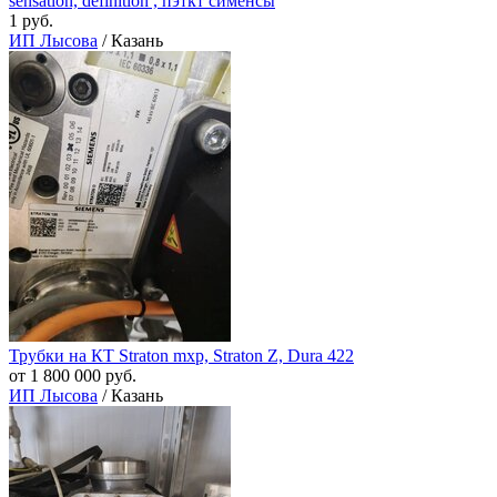
sensation, definition , пэткт сименсы
1 руб.
ИП Лысова
/ Казань
Трубки на КТ Straton mxp, Straton Z, Dura 422
от 1 800 000 руб.
ИП Лысова
/ Казань