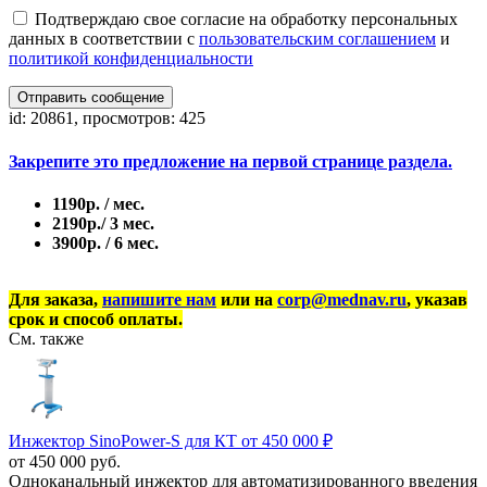
Подтверждаю свое согласие на обработку персональных
данных в соответствии с
пользовательским соглашением
и
политикой конфиденциальности
Отправить сообщение
id: 20861, просмотров: 425
Закрепите это предложение на первой странице раздела.
1190р. / мес.
2190р./ 3 мес.
3900р. / 6 мес.
Для заказа,
напишите нам
или на
corp@mednav.ru
, указав
срок и способ оплаты.
См. также
Инжектор SinoPower‑S для КТ от 450 000 ₽
от 450 000 руб.
Одноканальный инжектор для автоматизированного введения