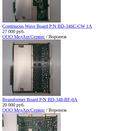
Continuous Wave Board P/N BD-346C-CW 1A
27 000 руб.
ООО МедАрсСервис
/ Воронеж
Beamformer Board P/N BD-348-BF-0A
20 000 руб.
ООО МедАрсСервис
/ Воронеж